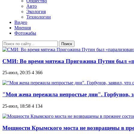
Общество
Авто
Экология
Технологии
Видео
Мнения
Фотожабы
Поиск
СМИ: Во время мятежа Пригожина Путин был «па
25-июл, 20:35
4 366
"Моя жена пережила непростые дни". Горбунов, з
25-июл, 18:58
4 134
Мощности Крымского моста не возвращены в прежн