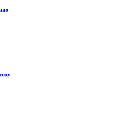
нно
году