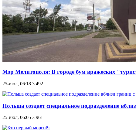
Мэр Мелитополя: В городе бум вражеских "турист
25-июл, 06:18
3 492
Польша создает специальное подразделение вблиз
25-июл, 06:05
3 961