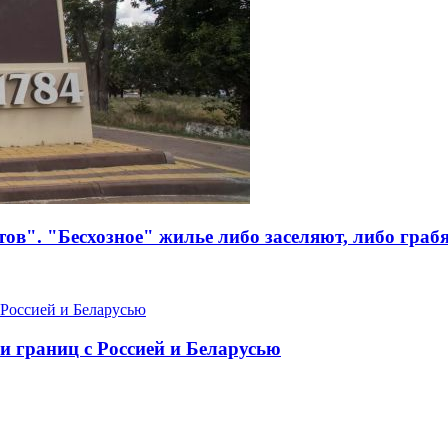
ов". "Бесхозное" жилье либо заселяют, либо граб
и границ с Россией и Беларусью