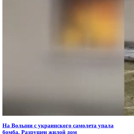
На Волыни с украинского самолета упала
бомба. Разрушен жилой дом