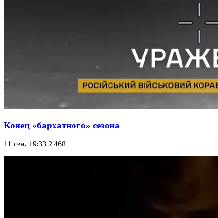
Конец «бархатного» сезона
11-сен, 19:33
2 468