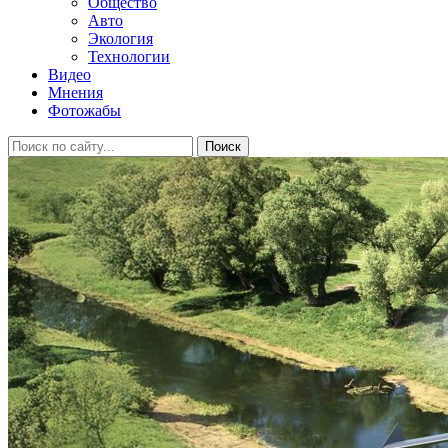
Общество
Авто
Экология
Технологии
Видео
Мнения
Фотожабы
Поиск