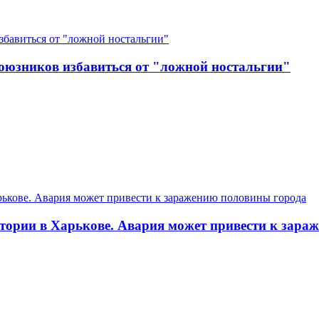
оюзников избавиться от "ложной ностальгии"
ратории в Харькове. Авария может привести к зар