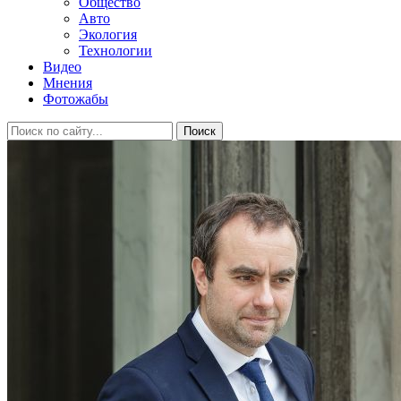
Общество
Авто
Экология
Технологии
Видео
Мнения
Фотожабы
Поиск