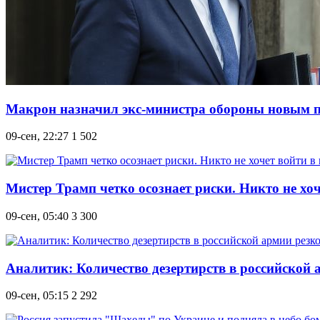
Макрон назначил экс-министра обороны новым 
09-сен, 22:27
1 502
Мистер Трамп четко осознает риски. Никто не хо
09-сен, 05:40
3 300
Аналитик: Количество дезертирств в российской 
09-сен, 05:15
2 292