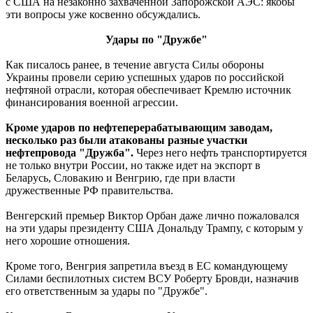
с США на незаконно захваченной Запорожской АЭС: якобы
эти вопросы уже косвенно обсуждались.
Удары по "Дружбе"
Как писалось ранее, в течение августа Силы обороны
Украины провели серию успешных ударов по российской
нефтяной отрасли, которая обеспечивает Кремлю источник
финансирования военной агрессии.
Кроме ударов по нефтеперерабатывающим заводам,
несколько раз были атакованы разные участки
нефтепровода "Дружба".
Через него нефть транспортируется
не только внутри России, но также идет на экспорт в
Беларусь, Словакию и Венгрию, где при власти
дружественные РФ правительства.
Венгерский премьер Виктор Орбан даже лично пожаловался
на эти удары президенту США Дональду Трампу, с которым у
него хорошие отношения.
Кроме того, Венгрия запретила въезд в ЕС командующему
Силами беспилотных систем ВСУ Роберту Бровди, назначив
его ответственным за удары по "Дружбе".