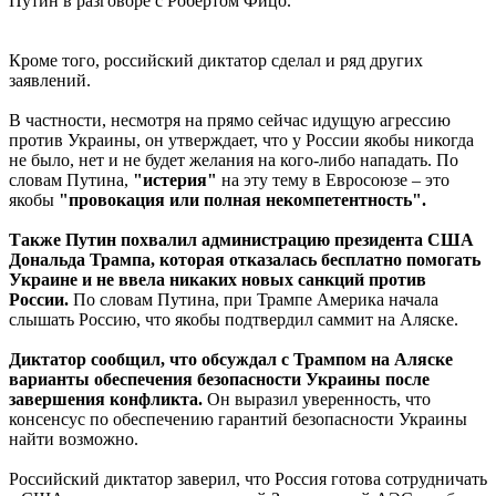
Путин в разговоре с Робертом Фицо.
Кроме того, российский диктатор сделал и ряд других
заявлений.
В частности, несмотря на прямо сейчас идущую агрессию
против Украины, он утверждает, что у России якобы никогда
не было, нет и не будет желания на кого-либо нападать. По
словам Путина,
"истерия"
на эту тему в Евросоюзе – это
якобы
"провокация или полная некомпетентность".
Также Путин похвалил администрацию президента США
Дональда Трампа, которая отказалась бесплатно помогать
Украине и не ввела никаких новых санкций против
России.
По словам Путина, при Трампе Америка начала
слышать Россию, что якобы подтвердил саммит на Аляске.
Диктатор сообщил, что обсуждал с Трампом на Аляске
варианты обеспечения безопасности Украины после
завершения конфликта.
Он выразил уверенность, что
консенсус по обеспечению гарантий безопасности Украины
найти возможно.
Российский диктатор заверил, что Россия готова сотрудничать