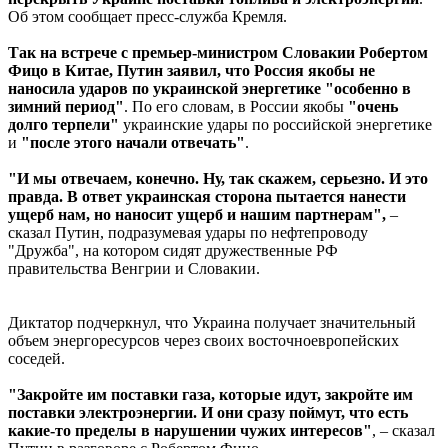
Об этом сообщает пресс-служба Кремля.
Так на встрече с премьер-министром Словакии Робертом
Фицо в Китае, Путин заявил, что Россия якобы не
наносила ударов по украинской энергетике "особенно в
зимний период"
. По его словам, в России якобы
"очень
долго терпели"
украинские удары по российской энергетике
и
"после этого начали отвечать"
.
"И мы отвечаем, конечно. Ну, так скажем, серьезно. И это
правда. В ответ украинская сторона пытается нанести
ущерб нам, но наносит ущерб и нашим партнерам",
–
сказал Путин, подразумевая удары по нефтепроводу
"Дружба", на котором сидят дружественные РФ
правительства Венгрии и Словакии.
Диктатор подчеркнул, что Украина получает значительный
объем энергоресурсов через своих восточноевропейских
соседей.
"Закройте им поставки газа, которые идут, закройте им
поставки электроэнергии. И они сразу поймут, что есть
какие-то пределы в нарушении чужих интересов"
, – сказал