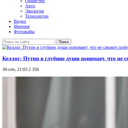
Общество
Авто
Экология
Технологии
Видео
Мнения
Фотожабы
Поиск
Келлог: Путин в глубине души понимает, что не с
30-сен, 21:03
2 356