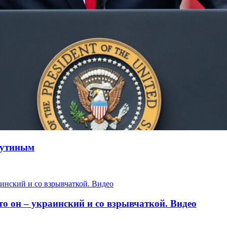
Путиным
 он – украинский и со взрывчаткой. Видео