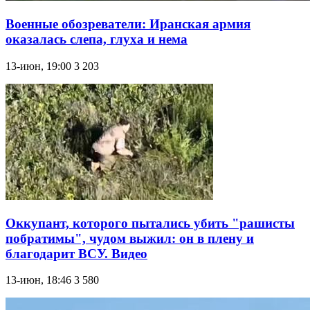
Военные обозреватели: Иранская армия
оказалась слепа, глуха и нема
13-июн, 19:00
3 203
Оккупант, которого пытались убить "рашисты
побратимы", чудом выжил: он в плену и
благодарит ВСУ. Видео
13-июн, 18:46
3 580