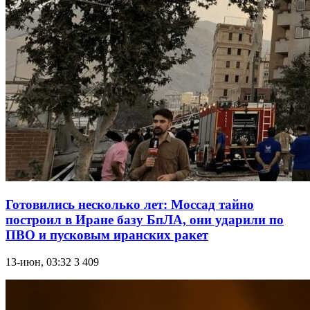
Готовились несколько лет: Моссад тайно
построил в Иране базу БпЛА, они ударили по
ПВО и пусковым иранских ракет
13-июн, 03:32
3 409