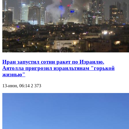
Иран запустил сотни ракет по Израилю.
Аятолла пригрозил израильтянам "горькой
жизнью"
13-июн, 06:14
2 373