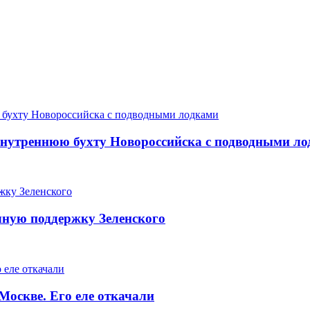
 внутреннюю бухту Новороссийска с подводными л
чную поддержку Зеленского
оскве. Его еле откачали