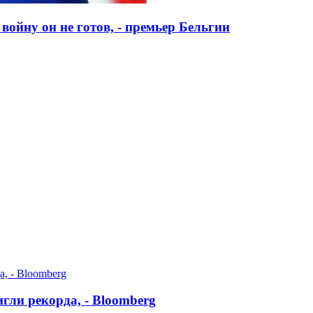
войну он не готов, - премьер Бельгии
гли рекорда, - Bloomberg