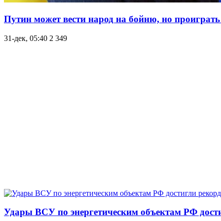
Путин может вести народ на бойню, но проиграть 
31-дек, 05:40
2 349
Удары ВСУ по энергетическим объектам РФ дости