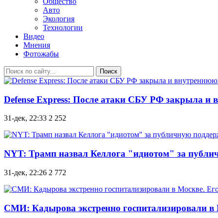
Общество
Авто
Экология
Технологии
Видео
Мнения
Фотожабы
Поиск
Defense Express: После атаки СБУ РФ закрыла и
31-дек, 22:33
2 252
NYT: Трамп назвал Келлога "идиотом" за публи
31-дек, 22:26
2 772
СМИ: Кадырова экстренно госпитализировали в М