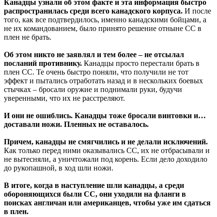
Канадцы узнали об этом факте и эта информация быстро
распространилась среди всего канадского корпуса.
И после
того, как все подтвердилось, именно канадскими бойцами, а
не их командованием, было принято решение отныне СС в
плен не брать.
Об этом никто не заявлял и тем более – не отсылал
посланий противнику.
Канадцы просто перестали брать в
плен СС. Те очень быстро поняли, что получили не тот
эффект и пытались отработать назад и в нескольких боевых
стычках – бросали оружие и поднимали руки, будучи
уверенными, что их не расстреляют.
И они не ошиблись. Канадцы тоже бросали винтовки и…
доставали ножи. Пленных не оставалось.
Причем, канадцы не смягчились и не делали исключений.
Как только перед ними оказывались СС, их не отбрасывали и
не вытесняли, а уничтожали под корень. Если дело доходило
до рукопашной, в ход шли ножи.
В итоге, когда в наступление шли канадцы, а среди
обороняющихся были СС, они уходили на фланги в
поисках англичан или американцев, чтобы уже им сдаться
в плен.