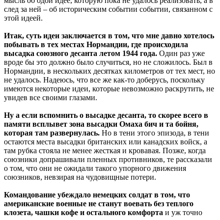
мысль об одой идее, которую пока не удалось реализовать, а в
след за ней – об историческим событии событии, связанном с
этой идеей.
Итак, суть идеи заключается в том, что мне давно хотелось
побывать в тех местах Нормандии, где происходила
высадка союзного десанта летом 1944 года.
Один раз уже
вроде бы это должно было случиться, но не сложилось. Был в
Нормандии, в нескольких десятках километров от тех мест, но
не удалось. Надеюсь, что все же как-то доберусь, поскольку
имеются некоторые идеи, которые невозможно раскрутить, не
увидев все своими глазами.
Ну а если вспомнить о высадке десанта, то скорее всего в
памяти всплывет зона высадки Омаха бич и та бойня,
которая там развернулась.
Но в тени этого эпизода, в тени
остаются места высадки британских или канадских войск, а
там рубка стояла не менее жесткая и кровавая. Позже, когда
союзники допрашивали пленных противников, те рассказали
о том, что они не ожидали такого упорного движения
союзников, невзирая на чудовищные потери.
Командование убеждало немецких солдат в том, что
американские военные не станут воевать без теплого
клозета, чашки кофе и остального комфорта
и уж точно