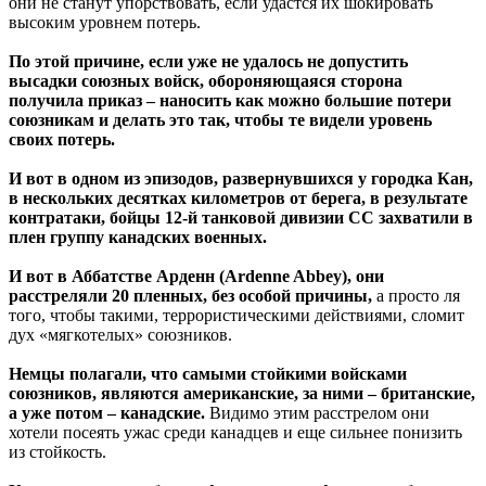
они не станут упорствовать, если удастся их шокировать
высоким уровнем потерь.
По этой причине, если уже не удалось не допустить
высадки союзных войск, обороняющаяся сторона
получила приказ – наносить как можно большие потери
союзникам и делать это так, чтобы те видели уровень
своих потерь.
И вот в одном из эпизодов, развернувшихся у городка Кан,
в нескольких десятках километров от берега, в результате
контратаки, бойцы 12-й танковой дивизии СС захватили в
плен группу канадских военных.
И вот в Аббатстве Арденн (Ardenne Abbey), они
расстреляли 20 пленных, без особой причины,
а просто ля
того, чтобы такими, террористическими действиями, сломит
дух «мягкотелых» союзников.
Немцы полагали, что самыми стойкими войсками
союзников, являются американские, за ними – британские,
а уже потом – канадские.
Видимо этим расстрелом они
хотели посеять ужас среди канадцев и еще сильнее понизить
из стойкость.