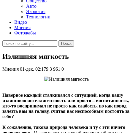
Общество
Авто
Экология
Технологии
Видео
Мнения
Фотожабы
Поиск
Излишняя мягкость
Мнения
01-дек, 02:179
3 961
0
Наверное каждый сталкивался с ситуацией, когда вашу
излишнюю интеллигентность или просто – воспитанность,
кто-то воспринимал не просто как слабость, но как повод
залезть вам на голову, считая вас неспособным постоять за
себя?
К сожалению, такова природа человека и ту с эти ничего
не поделаешь.
Оглядываясь на долгий жизненный опыт и