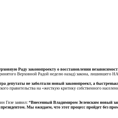
Верховную Раду законопроекту о восстановлении независимо
принятого Верховной Радой неделю назад) закона, лишившего Н
втра депутаты не заболтали новый законопроект, а быстреньк
ого правительства на «жесткую критику собственного населения
ин Гизе заявил:
“Внесенный Владимиром Зеленским новый з
президентом. Мы ожидаем, что этот процесс пройдет без про