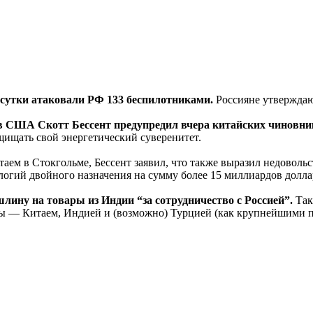
 сутки атаковали РФ 133 беспилотниками.
Россияне утверждаю
ов США Скотт Бессент предупредил вчера китайских чиновни
ащищать свой энергетический суверенитет.
аем в Стокгольме, Бессент заявил, что также выразил недово
логий двойного назначения на сумму более 15 миллиардов долл
шлину на товары из Индии “за сотрудничество с Россией”.
Так 
ны — Китаем, Индией и (возможно) Турцией (как крупнейшими 