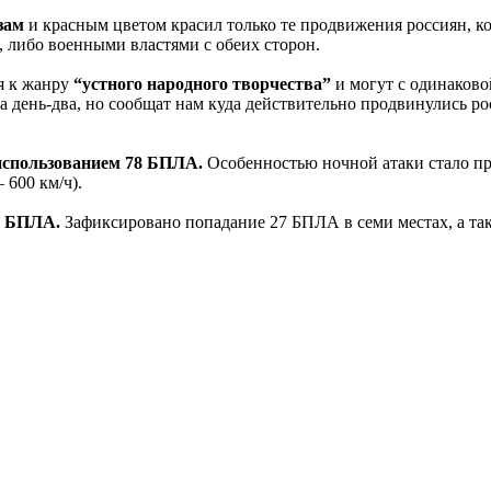
зам
и красным цветом красил только те продвижения россиян, 
 либо военными властями с обеих сторон.
я к жанру
“устного народного творчества”
и могут с одинаково
а день-два, но сообщат нам куда действительно продвинулись ро
 использованием 78 БПЛА.
Особенностью ночной атаки стало п
 600 км/ч).
й БПЛА.
Зафиксировано попадание 27 БПЛА в семи местах, а так