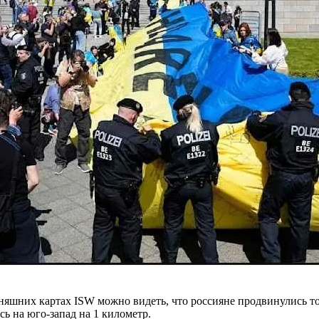
няшних картах ISW можно видеть, что россияне продвинулись то
ь на юго-запад на 1 километр.