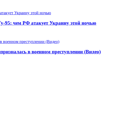
-95: чем РФ атакует Украину этой ночью
призналась в военном преступлении (Видео)