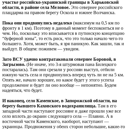
участке российско-украинской границы в Харьковской
области, в районе села Меловое.
Это севернее российского
плацдарма на правом берегу Оскола и южнее Волчанска.
Пока они продвинулись недалеко
(максимум на 0,5 км по
фронту в 1 км). Поэтому в данный момент беспокоиться не о
чем. Но, поскольку это вписывается в путинскую концепцию
“буферной зоны”, то есть риск, что это только начало чего-то
большего. Хотя, может быть, я зря паникую. Как зашли, так и
выйдут. В общем: поживем — увидим.
Зато ВСУ удачно контратаковали севернее Боровой, в
Загрызово.
(Не иначе, это 3-я штурмовая пана Билецкого
постаралась). Там они срезали у россиян выступ, отбили
южную часть села и продвинулись вперед чуть ли не на 5 км.
Опять же, начало хорошее, но какое будет у этого успеха
продолжение и будет ли оно вообще — непонятно. Будем
надеяться, что будет.
И наконец, село Каменское, в Запорожской области, на
берегу бывшего Каховского водохранилища.
Там в его
западной части наступают россияне и даже прошли уже все
село вплоть до окраин следующего села — Плавни. А в
восточной части Каменского, наоборот, наступают —
украинцы. Продвижения у обеих сторон небольшие, какие-то