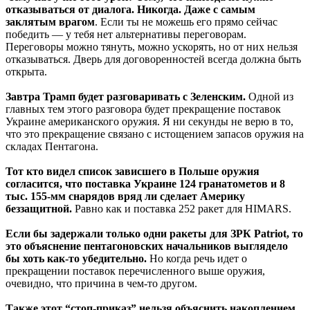
отказываться от диалога. Никогда. Даже с самым
заклятым врагом
. Если ты не можешь его прямо сейчас
победить — у тебя нет альтернативы переговорам.
Переговоры можно тянуть, можно ускорять, но от них нельзя
отказываться. Дверь для договоренностей всегда должна быть
открыта.
Завтра Трамп будет разговаривать с Зеленским.
Одной из
главных тем этого разговора будет прекращение поставок
Украине американского оружия. Я ни секунды не верю в то,
что это прекращение связано с истощением запасов оружия на
складах Пентагона.
Тот кто видел список зависшего в Польше оружия
согласится, что поставка Украине 124 гранатометов и 8
тыс. 155-мм снарядов вряд ли сделает Америку
беззащитной.
Равно как и поставка 252 ракет для HIMARS.
Если бы задержали только одни ракеты для ЗРК Patriot, то
это объяснение пентагоновских начальников выглядело
бы хоть как-то убедительно.
Но когда речь идет о
прекращении поставок перечисленного выше оружия,
очевидно, что причина в чем-то другом.
Также этот “стоп-приказ” нельзя объяснить накоплением