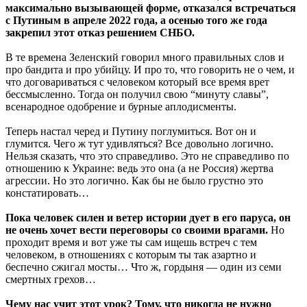
максимально вызывающей форме, отказался встречаться
с Путиным в апреле 2022 года, а осенью того же года
закрепил этот отказ решением СНБО.
В те времена Зеленский говорил много правильных слов и
про бандита и про убийцу. И про то, что говорить не о чем, и
что договариваться с человеком который все время врет
бессмысленно. Тогда он получил свою “минуту славы”,
всенародное одобрение и бурные аплодисменты.
Теперь настал черед и Путину поглумиться. Вот он и
глумится. Чего ж тут удивляться? Все довольно логично.
Нельзя сказать, что это справедливо. Это не справедливо по
отношению к Украине: ведь это она (а не Россия) жертва
агрессии. Но это логично. Как бы не было грустно это
констатировать…
Пока человек силен и ветер истории дует в его паруса, он
не очень хочет вести переговоры со своими врагами.
Но
проходит время и вот уже ты сам ищешь встреч с тем
человеком, в отношениях с которым ты так азартно и
беспечно сжигал мосты… Что ж, гордыня — один из семи
смертных грехов…
Чему нас учит этот урок? Тому, что никогда не нужно