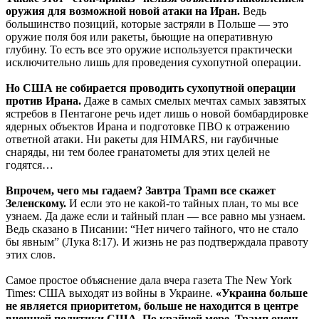
оружия для возможной новой атаки на Иран.
Ведь
большинство позиций, которые застряли в Польше — это
оружие поля боя или ракеты, бьющие на оперативную
глубину. То есть все это оружие используется практически
исключительно лишь для проведения сухопутной операции.
Но США не собирается проводить сухопутной операции
против Ирана.
Даже в самых смелых мечтах самых завзятых
ястребов в Пентагоне речь идет лишь о новой бомбардировке
ядерных объектов Ирана и подготовке ПВО к отражению
ответной атаки. Ни ракеты для HIMARS, ни гаубичные
снаряды, ни тем более гранатометы для этих целей не
годятся…
Впрочем, чего мы гадаем? Завтра Трамп все скажет
Зеленскому.
И если это не какой-то тайных план, то мы все
узнаем. Да даже если и тайный план — все равно мы узнаем.
Ведь сказано в Писании: “Нет ничего тайного, что не стало
бы явным” (Лука 8:17). И жизнь не раз подтверждала правоту
этих слов.
Самое простое объяснение дала вчера газета The New York
Times: США выходят из войны в Украине.
«Украина больше
не является приоритетом, больше не находится в центре
внешней политики США. По крайней мере, Трамп очень