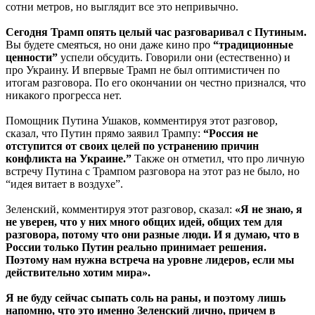
сотни метров, но выглядит все это непривычно.
Сегодня Трамп опять целый час разговаривал с Путиным.
Вы будете смеяться, но они даже кино про
“традиционные
ценности”
успели обсудить. Говорили они (естественно) и
про Украину. И впервые Трамп не был оптимистичен по
итогам разговора. По его окончании он честно признался, что
никакого прогресса нет.
Помощник Путина Ушаков, комментируя этот разговор,
сказал, что Путин прямо заявил Трампу:
“Россия не
отступится от своих целей по устранению причин
конфликта на Украине.”
Также он отметил, что про личную
встречу Путина с Трампом разговора на этот раз не было, но
“идея витает в воздухе”.
Зеленский, комментируя этот разговор, сказал:
«Я не знаю, я
не уверен, что у них много общих идей, общих тем для
разговора, потому что они разные люди. И я думаю, что в
России только Путин реально принимает решения.
Поэтому нам нужна встреча на уровне лидеров, если мы
действительно хотим мира».
Я не буду сейчас сыпать соль на раны, и поэтому лишь
напомню, что это именно Зеленский лично, причем в