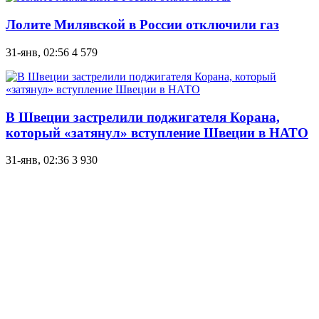
Лолите Милявской в ​​России отключили газ
31-янв, 02:56
4 579
В Швеции застрелили поджигателя Корана,
который «затянул» вступление Швеции в НАТО
31-янв, 02:36
3 930