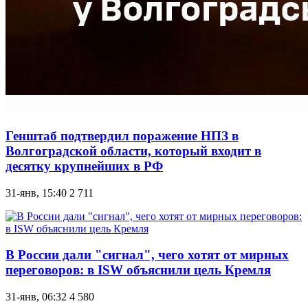
Генштаб подтвердил поражение НПЗ в
Волгоградской области, который входит в
десятку крупнейших в РФ
31-янв, 15:40
2 711
В России дали "сигнал", чего хотят от мирных
переговоров: в ISW объяснили цель Кремля
31-янв, 06:32
4 580