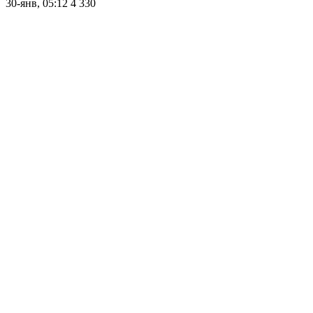
30-янв, 05:12
4 330