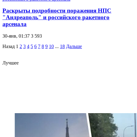
Раскрыты подробности поражения НПС
"Андреаполь" и российского ракетного
арсенала
30-янв, 01:37
3 593
Назад
1
2
3
4
5
6
7
8
9
10
...
18
Дальше
Лучшее