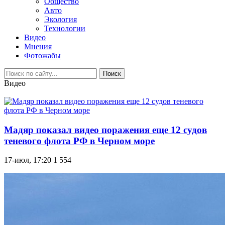
Общество
Авто
Экология
Технологии
Видео
Мнения
Фотожабы
Поиск
Видео
Мадяр показал видео поражения еще 12 судов
теневого флота РФ в Черном море
17-июл, 17:20
1 554