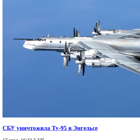
СБУ уничтожила Ту-95 в Энгельсе