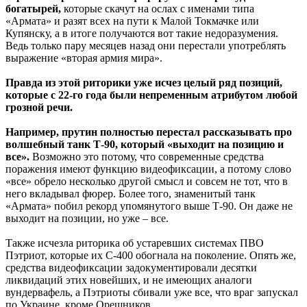
богатырей,
которые скачут на ослах с именами типа
«Армата» и разят всех на пути к Малой Токмачке или
Купянску, а в итоге получаются вот такие недоразумения.
Ведь только пару месяцев назад они перестали употреблять
выражение «вторая армия мира».
Правда из этой риторики уже исчез целый ряд позиций,
которые с 22-го года были непременным атрибутом любой
грозной речи.
Например, прутин полностью перестал рассказывать про
волшебный танк Т-90, который «выходит на позицию и
все».
Возможно это потому, что современные средства
поражения имеют функцию видеофиксации, а потому слово
«все» обрело несколько другой смысл и совсем не тот, что в
него вкладывал фюрер. Более того, знаменитый танк
«Армата» побил рекорд упомянутого выше Т-90. Он даже не
выходит на позиции, но уже – все.
Также исчезла риторика об устаревших системах ПВО
Пэтриот, которые их С-400 обогнала на поколение. Опять же,
средства видеофиксации задокументировали десятки
ликвидаций этих новейших, и не имеющих аналоги
вундервафель, а Пэтриоты сбивали уже все, что враг запускал
по Украине, кроме Орешников.