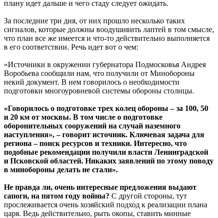
плану идет дальше и чего стаду следует ожидать.
За последние три дня, от них прошло несколько таких
сигналов, которые должны воодушивить лаптей в том смысле,
что план все же имеется и что-то действительно выполняется
в его соответствии. Речь идет вот о чем:
«Источники в окружении губернатора Подмосковья Андрея
Воробьева сообщили нам, что получили от Минобороны
некий документ. В нем говорилось о необходимости
подготовки многоуровневой системы обороны столицы.
«Говорилось о подготовке трех колец обороны – за 100, 50
и 20 км от москвы. В том числе о подготовке
оборонительных сооружений на случай наземного
наступления», – говорит источник. Ключевая задача для
региона – поиск ресурсов и техники. Интересно, что
подобные рекомендации получили власти Ленинградской
и Псковской областей. Никаких заявлений по этому поводу
в минобороны делать не стали».
Не правда ли, очень интересные предложения выдают
сапоги, на пятом году войны?
С другой стороны, тут
прослеживается очень хозяйский подход к реализации плана
царя. Ведь действительно, рыть окопы, ставить минные