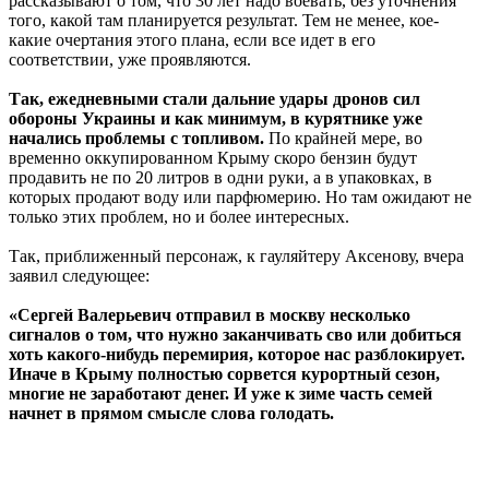
рассказывают о том, что 30 лет надо воевать, без уточнения
того, какой там планируется результат. Тем не менее, кое-
какие очертания этого плана, если все идет в его
соответствии, уже проявляются.
Так, ежедневными стали дальние удары дронов сил
обороны Украины и как минимум, в курятнике уже
начались проблемы с топливом.
По крайней мере, во
временно оккупированном Крыму скоро бензин будут
продавить не по 20 литров в одни руки, а в упаковках, в
которых продают воду или парфюмерию. Но там ожидают не
только этих проблем, но и более интересных.
Так, приближенный персонаж, к гауляйтеру Аксенову, вчера
заявил следующее:
«Сергей Валерьевич отправил в москву несколько
сигналов о том, что нужно заканчивать сво или добиться
хоть какого-нибудь перемирия, которое нас разблокирует.
Иначе в Крыму полностью сорвется курортный сезон,
многие не заработают денег. И уже к зиме часть семей
начнет в прямом смысле слова голодать.