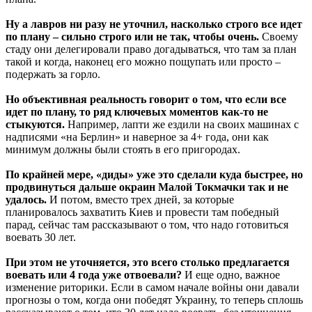
Ну а лавров ни разу не уточнил, насколько строго все идет
по плану – сильно строго или не так, чтобы очень.
Своему
стаду они делегировали право догадываться, что там за план
такой и когда, наконец его можно пощупать или просто –
подержать за горло.
Но объективная реальность говорит о том, что если все
идет по плану, то ряд ключевых моментов как-то не
стыкуются.
Например, лапти же ездили на своих машинах с
надписями «на Берлин» и наверное за 4+ года, они как
минимум должны были стоять в его пригородах.
По крайней мере, «диды» уже это сделали куда быстрее, но
продвинуться дальше окраин Малой Токмачки так и не
удалось.
И потом, вместо трех дней, за которые
планировалось захватить Киев и провести там победный
парад, сейчас там рассказывают о том, что надо готовиться
воевать 30 лет.
При этом не уточняется, это всего столько предлагается
воевать или 4 года уже отвоевали?
И еще одно, важное
изменение риторики. Если в самом начале войны они давали
прогнозы о том, когда они победят Украину, то теперь сплошь