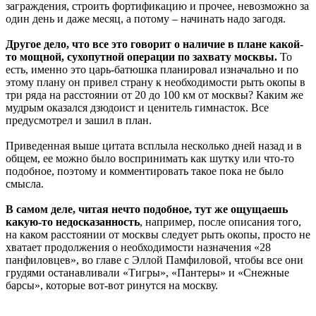
заграждения, строить фортификацию и прочее, невозможно за
один день и даже месяц, а потому – начинать надо загодя.
Другое дело, что все это говорит о наличие в плане какой-
то мощной, сухопутной операции по захвату москвы.
То
есть, именно это царь-батюшка планировал изначально и по
этому плану он привел страну к необходимости рыть окопы в
три ряда на расстоянии от 20 до 100 км от москвы? Каким же
мудрым оказался дзюдоист и ценитель гимнасток. Все
предусмотрел и зашил в план.
Приведенная выше цитата всплыла несколько дней назад и в
общем, ее можно было воспринимать как шутку или что-то
подобное, поэтому и комментировать такое пока не было
смысла.
В самом деле, читая нечто подобное, тут же ощущаешь
какую-то недосказанность
, например, после описания того,
на каком расстоянии от москвы следует рыть окопы, просто не
хватает продолжения о необходимости назначения «28
панфиловцев», во главе с Эллой Памфиловой, чтобы все они
грудями останавливали «Тигры», «Пантеры» и «Снежные
барсы», которые вот-вот ринутся на москву.