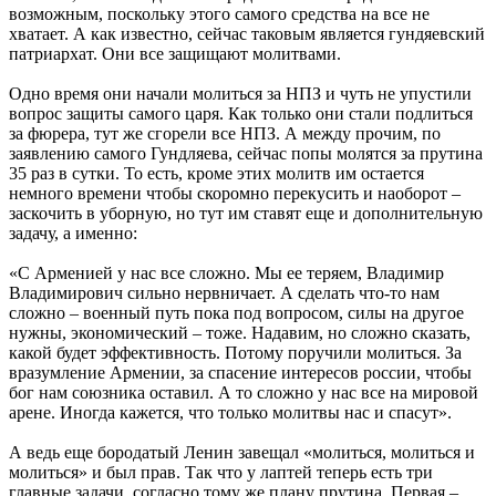
возможным, поскольку этого самого средства на все не
хватает. А как известно, сейчас таковым является гундяевский
патриархат. Они все защищают молитвами.
Одно время они начали молиться за НПЗ и чуть не упустили
вопрос защиты самого царя. Как только они стали подлиться
за фюрера, тут же сгорели все НПЗ. А между прочим, по
заявлению самого Гундляева, сейчас попы молятся за прутина
35 раз в сутки. То есть, кроме этих молитв им остается
немного времени чтобы скоромно перекусить и наоборот –
заскочить в уборную, но тут им ставят еще и дополнительную
задачу, а именно:
«С Арменией у нас все сложно. Мы ее теряем, Владимир
Владимирович сильно нервничает. А сделать что-то нам
сложно – военный путь пока под вопросом, силы на другое
нужны, экономический – тоже. Надавим, но сложно сказать,
какой будет эффективность. Потому поручили молиться. За
вразумление Армении, за спасение интересов россии, чтобы
бог нам союзника оставил. А то сложно у нас все на мировой
арене. Иногда кажется, что только молитвы нас и спасут».
А ведь еще бородатый Ленин завещал «молиться, молиться и
молиться» и был прав. Так что у лаптей теперь есть три
главные задачи, согласно тому же плану прутина. Первая –