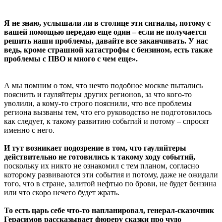
Я не знаю, услышали ли в столице эти сигналы, потому с
вашей помощью передаю еще один – если не получается
решить наши проблемы, давайте все заканчивать. У нас
ведь, кроме страшной катастрофы с бензином, есть также
проблемы с ПВО и много с чем еще».
А мы помним о том, что нечто подобное москве пытались
пояснить и гауляйтеры других регионов, за что кого-то
уволили, а кому-то строго пояснили, что все проблемы
региона вызваны тем, что его руководство не подготовилось
как следует, к такому развитию событий и потому – спросят
именно с него.
И тут возникает подозрение в том, что гауляйтеры
действительно не готовились к такому ходу событий,
поскольку их никто не ознакомил с тем планом, согласно
которому развиваются эти события и потому, даже не ожидали
того, что в стране, залитой нефтью по брови, не будет бензина
или что скоро нечего будет жрать.
То есть царь себе что-то напланировал, генерал-сказочник
Герасимов рассказывает фюреру сказки про чудо