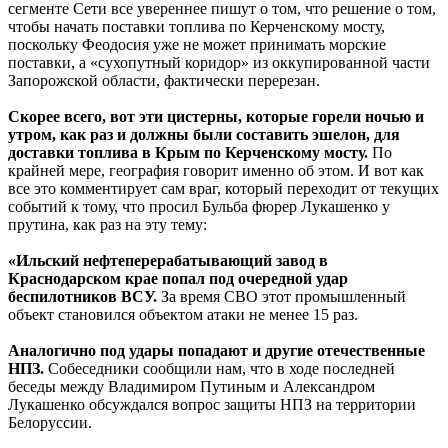
сегменте Сети все увереннее пишут о том, что решение о том,
чтобы начать поставки топлива по Керченскому мосту,
поскольку Феодосия уже не может принимать морские
поставки, а «сухопутный коридор» из оккупированной части
Запорожской области, фактически перерезан.
Скорее всего, вот эти цистерны, которые горели ночью и
утром, как раз и должны были составить эшелон, для
доставки топлива в Крым по Керченскому мосту.
По
крайней мере, география говорит именно об этом. И вот как
все это комментирует сам враг, который переходит от текущих
событий к тому, что просил Бульба фюрер Лукашенко у
прутина, как раз на эту тему:
«Ильский нефтеперерабатывающий завод в
Краснодарском крае попал под очередной удар
беспилотников ВСУ.
За время СВО этот промышленный
объект становился объектом атаки не менее 15 раз.
Аналогично под удары попадают и другие отечественные
НПЗ.
Собеседники сообщили нам, что в ходе последней
беседы между Владимиром Путиным и Александром
Лукашенко обсуждался вопрос защиты НПЗ на территории
Белоруссии.