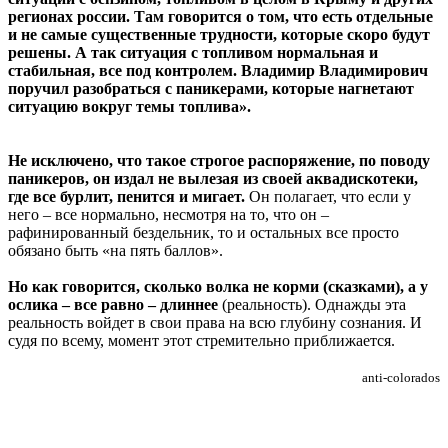
регионах россии. Там говорится о том, что есть отдельные
и не самые существенные трудности, которые скоро будут
решены. А так ситуация с топливом нормальная и
стабильная, все под контролем. Владимир Владимирович
поручил разобраться с паникерами, которые нагнетают
ситуацию вокруг темы топлива».
Не исключено, что такое строгое распоряжение, по поводу
паникеров, он издал не вылезая из своей аквадискотеки,
где все бурлит, пенится и мигает.
Он полагает, что если у
него – все нормально, несмотря на то, что он –
рафинированный бездельник, то и остальных все просто
обязано быть «на пять баллов».
Но как говорится, сколько волка не корми (сказками), а у
ослика – все равно – длиннее
(реальность). Однажды эта
реальность войдет в свои права на всю глубину сознания. И
судя по всему, момент этот стремительно приближается.
anti-colorados