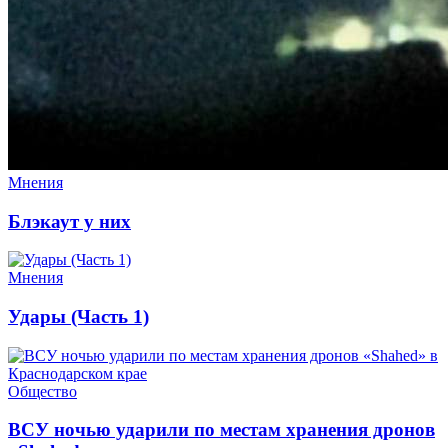
Мнения
Блэкаут у них
Мнения
Удары (Часть 1)
Общество
ВСУ ночью ударили по местам хранения дронов