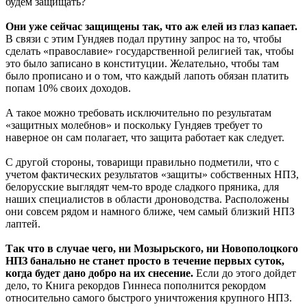
будем защищать?
Они уже сейчас защищены так, что аж елей из глаз капает.
В связи с этим Гундяев подал прутину запрос на то, чтобы
сделать «православие» государственной религией так, чтобы
это было записано в конституции. Желательно, чтобы там
было прописано и о том, что каждый лапоть обязан платить
попам 10% своих доходов.
А такое можно требовать исключительно по результатам
«защитных молебнов» и поскольку Гундяев требует то
наверное он сам полагает, что защита работает как следует.
С другой стороны, товарищи правильно подметили, что с
учетом фактических результатов «защиты» собственных НПЗ,
белорусские выглядят чем-то вроде сладкого пряника, для
наших специалистов в области дроноводства. Расположены
они совсем рядом и намного ближе, чем самый близкий НПЗ
лаптей.
Так что в случае чего, ни Мозырьского, ни Новополоцкого
НПЗ банально не станет просто в течение первых суток,
когда будет дано добро на их снесение.
Если до этого дойдет
дело, то Книга рекордов Гиннеса пополнится рекордом
относительно самого быстрого уничтожения крупного НПЗ.