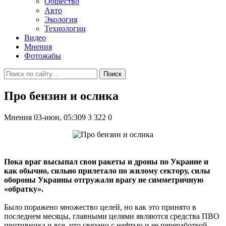
Общество
Авто
Экология
Технологии
Видео
Мнения
Фотожабы
Поиск
Про бензин и ослика
Мнения
03-июн, 05:309
3 322
0
Пока враг высыпал свои ракеты и дроны по Украине и
как обычно, сильно прилетало по жилому сектору, силы
обороны Украины отгружали врагу не симметричную
«обратку».
Было поражено множество целей, но как это принято в
последнем месяцы, главными целями являются средства ПВО
противника и все, что связано с нефтью и ее переработкой.