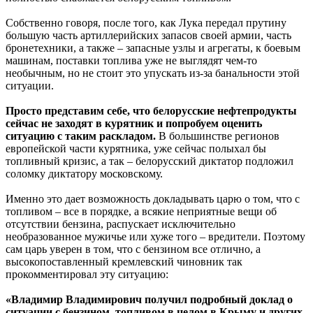
Собственно говоря, после того, как Лука передал прутину
большую часть артиллерийских запасов своей армии, часть
бронетехники, а также – запасные узлы и агрегаты, к боевым
машинам, поставки топлива уже не выглядят чем-то
необычным, но не стоит это упускать из-за банальности этой
ситуации.
Просто представим себе, что белорусские нефтепродукты
сейчас не заходят в курятник и попробуем оценить
ситуацию с таким раскладом.
В большинстве регионов
европейской части курятника, уже сейчас полыхал бы
топливный кризис, а так – белорусский диктатор подложил
соломку диктатору московскому.
Именно это дает возможность докладывать царю о том, что с
топливом – все в порядке, а всякие неприятные вещи об
отсутствии бензина, распускает исключительно
необразованное мужичье или хуже того – вредители. Поэтому
сам царь уверен в том, что с бензином все отлично, а
высокопоставленный кремлевский чиновник так
прокомментировал эту ситуацию:
«Владимир Владимирович получил подробный доклад о
ситуации с бензином, топливом в целом в Крыму и других