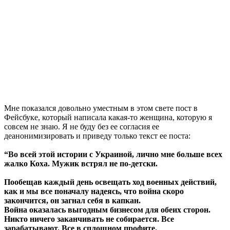
Мне показался довольно уместным в этом свете пост в
Фейсбуке, который написала какая-то женщина, которую я
совсем не знаю. Я не буду без ее согласия ее
деанонимизировать и приведу только текст ее поста:
“Во всей этой истории с Украиной, лично мне больше всех
жалко Коха. Мужик встрял не по-детски.
Пообещав каждый день освещать ход военных действий,
как и мы все поначалу надеясь, что война скоро
закончится, он загнал себя в капкан.
Война оказалась выгодным бизнесом для обеих сторон.
Никто ничего заканчивать не собирается. Все
зарабатывают. Все в сплошном профите.