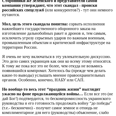
Сторонники же Зеленского и представители самой
компании утверждают, что этот скандал - происки
российских спецслужб
(или конкурентов?) - тут они немного
путаются.
Мол, цель этого скандала понятна:
сорвать исполнения
важнейшего государственного оборонного заказа на
изготовление дальнобойных ракет и дронов и, тем самым,
исключить угрозу серьезных ударов по важным военным,
промышленным объектам и критической инфраструктуре на
территории России.
Я очень не хочу включаться в эту увлекательную дискуссию.
Это дело самих украинцев как они ко всему этому относятся.
К тому же пока все это не более, чем откуда не возьмись
появившийся компромат. Хотелось бы (прежде чем делать
какие-то выводы) услышать мнение правоохранительных
органов. Особенно, конечно, НАБУ или САП.
Но вообще-то весь этот “праздник жизни” выглядит
ужасно на фоне продолжающейся войны…
Если все это (не
дай Бог!) подтвердится, то бескомпромиссность украинского
руководства и его готовность продолжать войну “до победы”
(т.е.- бесконечно) - получит самое земное и отнюдь не
комплиментарное для него (руководства) объяснение, слабо