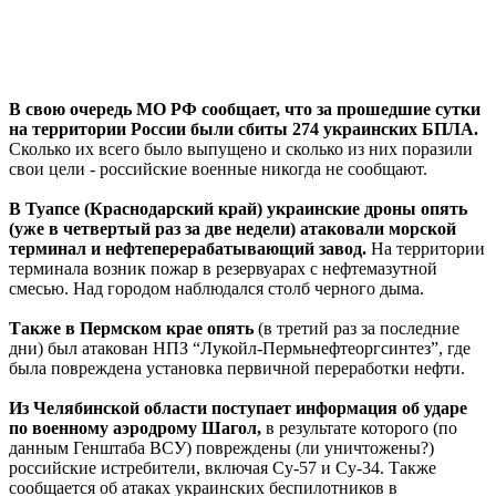
В свою очередь МО РФ сообщает, что за прошедшие сутки
на территории России были сбиты 274 украинских БПЛА.
Сколько их всего было выпущено и сколько из них поразили
свои цели - российские военные никогда не сообщают.
В Туапсе (Краснодарский край) украинские дроны опять
(уже в четвертый раз за две недели) атаковали морской
терминал и нефтеперерабатывающий завод.
На территории
терминала возник пожар в резервуарах с нефтемазутной
смесью. Над городом наблюдался столб черного дыма.
Также в Пермском крае опять
(в третий раз за последние
дни) был атакован НПЗ “Лукойл-Пермьнефтеоргсинтез”, где
была повреждена установка первичной переработки нефти.
Из Челябинской области поступает информация об ударе
по военному аэродрому Шагол,
в результате которого (по
данным Генштаба ВСУ) повреждены (ли уничтожены?)
российские истребители, включая Су-57 и Су-34. Также
сообщается об атаках украинских беспилотников в