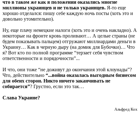
что в таком же как я положении оказались многие
миллионы украинцев и не только украинцев.
Я-то еще
хорошо отделался: пишу себе каждую ночь посты (хоть это и
довольно утомительно).
Ну, еще плачу немецкие налоги (хоть это и очень накладно). А
некоторые на фронте кровь проливают… А целые страны (не
будем показывать пальцем) отгружают миллиардами деньги в
Украину… Как в черную дыру (на домик для Бубочки)… Что
я? Вот кто по полной программе “терзает себя чувством
ответственности и порядочности”...
И что, они тоже “не доживут до окончания этой клоунады”?
Что, действительно
“...война оказалась выгодным бизнесом
для обеих сторон. Никто ничего заканчивать не
собирается”
? Грустно, если это так…
Слава Украине?
Альфред Кох