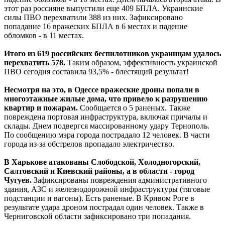
этот раз россияне выпустили еще 409 БПЛА. Украинские
силы ПВО перехватили 388 из них. Зафиксировано
попадание 16 вражеских БПЛА в 6 местах и падение
обломков - в 11 местах.
Итого из 619 российских беспилотников украинцам удалось
перехватить 578.
Таким образом, эффективность украинской
ПВО сегодня составила 93,5% - блестящий результат!
Несмотря на это, в Одессе вражеские дроны попали в
многоэтажные жилые дома, что привело к разрушению
квартир и пожарам.
Сообщается о 5 раненых. Также
повреждена портовая инфраструктура, включая причалы и
склады. Днем подвергся массированному удару Тернополь.
По сообщению мэра города пострадало 12 человек. В части
города из-за обстрелов пропадало электричество.
В Харькове атакованы Слободской, Холодногорский,
Салтовский и Киевский районы, а в области - город
Чугуев.
Зафиксированы повреждения административного
здания, АЗС и железнодорожной инфраструктуры (тяговые
подстанции и вагоны). Есть раненые. В Кривом Роге в
результате удара дроном пострадал один человек. Также в
Черниговской области зафиксировано три попадания.