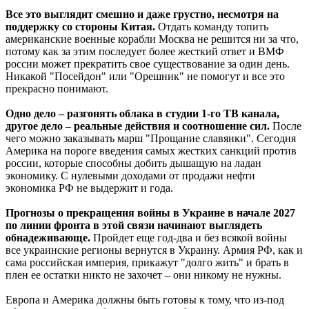
Все это выглядит смешно и даже грустно, несмотря на
поддержку со стороны Китая.
Отдать команду топить
американские военные корабли Москва не решится ни за что,
потому как за этим последует более жесткий ответ и ВМФ
россии может прекратить свое существование за один день.
Никакой "Посейдон" или "Орешник" не помогут и все это
прекрасно понимают.
Одно дело – разгонять облака в студии 1-го ТВ канала,
другое дело – реальные действия и соотношение сил.
После
чего можно заказывать марш "Прощание славянки". Сегодня
Америка на пороге введения самых жестких санкций против
россии, которые способны добить дышащую на ладан
экономику. С нулевыми доходами от продажи нефти
экономика РФ не выдержит и года.
Прогнозы о прекращения войны в Украине в начале 2027
по линии фронта в этой связи начинают выглядеть
обнадеживающе.
Пройдет еще год-два и без всякой войны
все украинские регионы вернутся в Украину. Армия РФ, как и
сама российская империя, прикажут "долго жить" и брать в
плен ее остатки никто не захочет – они никому не нужны.
Европа и Америка должны быть готовы к тому, что из-под