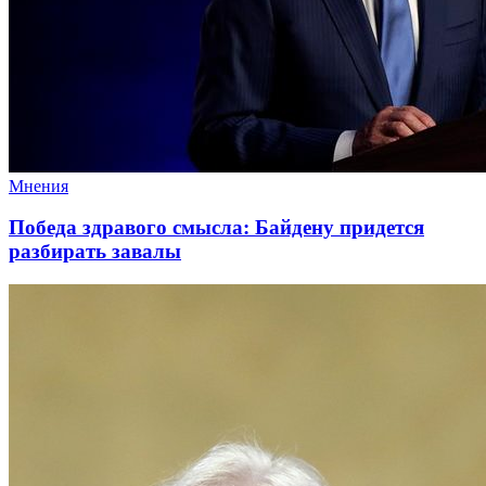
Мнения
Победа здравого смысла: Байдену придется
разбирать завалы