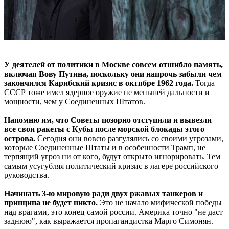
У деятелей от политики в Москве совсем отшибло память,
включая Вову Путина, поскольку они напрочь забыли чем
закончился Карибский кризис в октябре 1962 года.
Тогда
СССР тоже имел ядерное оружие не меньшей дальности и
мощности, чем у Соединенных Штатов.
Напомню им, что Советы позорно отступили и вывезли
все свои ракеты с Кубы после морской блокады этого
острова.
Сегодня они вовсю разгулялись со своими угрозами,
которые Соединенные Штаты и в особенности Трамп, не
терпящий угроз ни от кого, будут открыто игнорировать. Тем
самым усугубляя политический кризис в лагере российского
руководства.
Начинать 3-ю мировую ради двух ржавых танкеров и
принципа не будет никто.
Это не начало мифической победы
над врагами, это конец самой россии. Америка точно "не даст
заднюю", как выражается пропагандистка Марго Симонян.