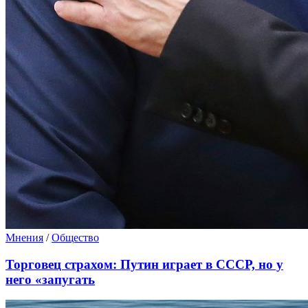
Мнения
/
Общество
Торговец страхом: Путин играет в СССР, но у
него «запугать