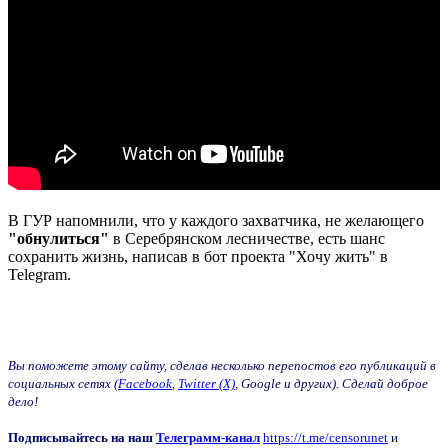
В ГУР напомнили, что у каждого захватчика, не желающего
"обнулиться"
в Серебрянском лесничестве, есть шанс
сохранить жизнь, написав в бот проекта "Хочу жить" в
Telegram.
Вы поможете этому сайту, сделав несколько перепостов его публикаций в
социальных сетях (
Facebook
,
Twitter (X)
, Google и других). Сделай доброе
дело!
Подписывайтесь на наш
Телеграмм-канал
https://t.me/censorunet
и