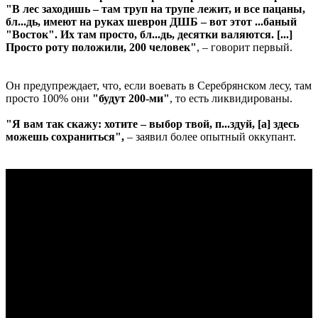
"В лес заходишь – там труп на трупе лежит, и все пацаны,
бл...дь, имеют на руках шеврон ДШБ – вот этот ...баный
"Восток". Их там просто, бл...дь, десятки валяются. [...]
Просто роту положили, 200 человек"
, – говорит первый.
Он предупреждает, что, если воевать в Серебрянском лесу, там
просто 100% они
"будут 200-ми"
, то есть ликвидированы.
"Я вам так скажу: хотите – выбор твой, п...здуй, [а] здесь
можешь сохраниться",
– заявил более опытный оккупант.