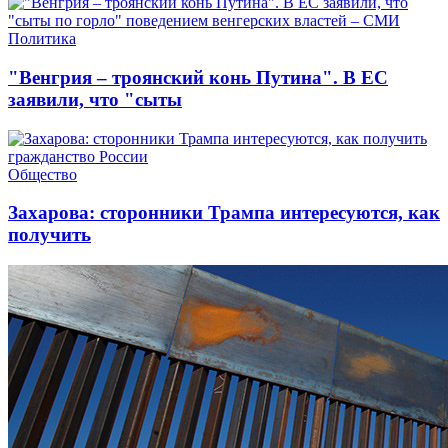
Политика
"Венгрия – троянский конь Путина". В ЕС
заявили, что "сыты
Общество
Захарова: сторонники Трампа интересуются, как
получить