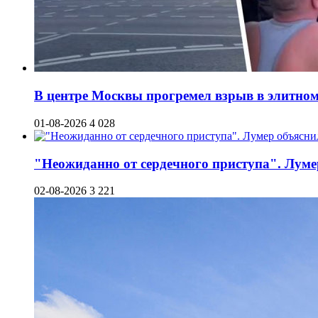
В центре Москвы прогремел взрыв в элитном 
01-08-2026
4 028
"Неожиданно от сердечного приступа". Луме
02-08-2026
3 221